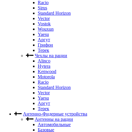
Racio
Sirus
Standard Horizon
Vector
Vostok
Wouxun
Yaesu
Аргут
Грифон
Терек
Чехлы на рации
Alinco
Hytera
Kenwood
Motorola
Racio
Standard Horizon
Vector
Yaesu
Аргут
Терек
Антенно-Фидерные устройства
Антенны на рации
Автомобильные
Базовые