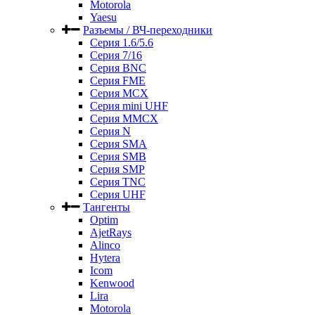
Motorola
Yaesu
Разъемы / ВЧ-переходники
Серия 1.6/5.6
Серия 7/16
Серия BNC
Серия FME
Серия MCX
Серия mini UHF
Серия MMCX
Серия N
Серия SMA
Серия SMB
Серия SMP
Серия TNC
Серия UHF
Тангенты
Optim
AjetRays
Alinco
Hytera
Icom
Kenwood
Lira
Motorola