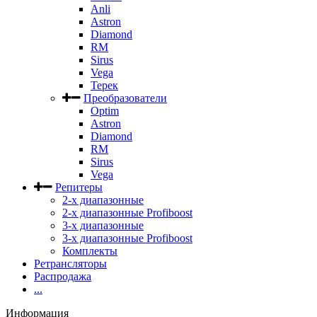
Anli
Astron
Diamond
RM
Sirus
Vega
Терек
Преобразователи
Optim
Astron
Diamond
RM
Sirus
Vega
Репитеры
2-х диапазонные
2-х диапазонные Profiboost
3-х диапазонные
3-х диапазонные Profiboost
Комплекты
Ретрансляторы
Распродажа
...
Информация