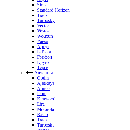
Sirus
Standard Horizon
Track
Turbosky
Vector
Vostok
Wouxun
Yaesu
Аргут
Байкал
Грифон
Круиз
Терек
Антенны
Optim
AjetRays
Alinco
Icom
Kenwood
Lira
Motorola
Racio
Track
Turbosky