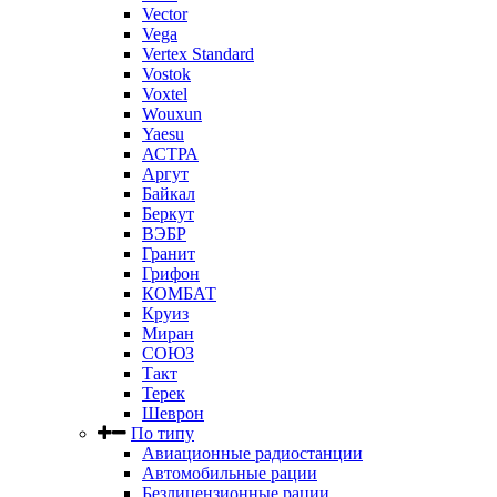
Vector
Vega
Vertex Standard
Vostok
Voxtel
Wouxun
Yaesu
АСТРА
Аргут
Байкал
Беркут
ВЭБР
Гранит
Грифон
КОМБАТ
Круиз
Миран
СОЮЗ
Такт
Терек
Шеврон
По типу
Авиационные радиостанции
Автомобильные рации
Безлицензионные рации