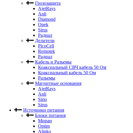
Грозозащита
AjetRays
Anli
Diamond
Opek
Sirus
Радиал
Делители
PicoCell
Remotek
Радиал
Кабель и Разъемы
Коаксиальный СВЧ кабель 50 Ом
Коаксиальный кабель 50 Ом
Разъемы
Магнитные основания
AjetRays
Anli
Sirio
Sirus
Источники питания
Блоки питания
Миран
Optim
Alinko