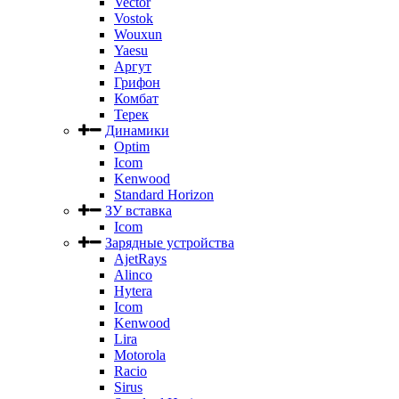
Vector
Vostok
Wouxun
Yaesu
Аргут
Грифон
Комбат
Терек
Динамики
Optim
Icom
Kenwood
Standard Horizon
ЗУ вставка
Icom
Зарядные устройства
AjetRays
Alinco
Hytera
Icom
Kenwood
Lira
Motorola
Racio
Sirus