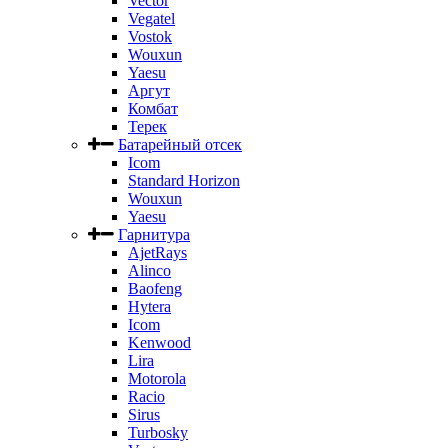
Vector
Vegatel
Vostok
Wouxun
Yaesu
Аргут
Комбат
Терек
Батарейный отсек
Icom
Standard Horizon
Wouxun
Yaesu
Гарнитура
AjetRays
Alinco
Baofeng
Hytera
Icom
Kenwood
Lira
Motorola
Racio
Sirus
Turbosky