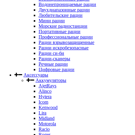
Водонепроницаемые рации
Двухдиапазонные рации
Любительские рации
Мини рации
Морские радиостанции
Портативные рации
Профессиональные рации
Рации взрывозащищенные
Рации искробезопасные
Рации си-би
Рации-сканеры
Речные рации
Цифровые рации
Аксессуары
Аккумуляторы
AjetRays
Alinco
Hytera
Icom
Kenwood
Lira
Midland
Motorola
Racio
Roger