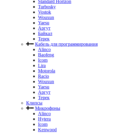
Standard Horizon
Turbosky
Vostok
Wouxun
Yaesu
Аргут
Байкал
Терек
Кабель для программирования
Alinco
Baofeng
Icom
Lira
Motorola
Racio
Wouxun
Yaesu
Аргут
Терек
Клипсы
Микрофоны
Alinco
Hytera
Icom
Kenwood