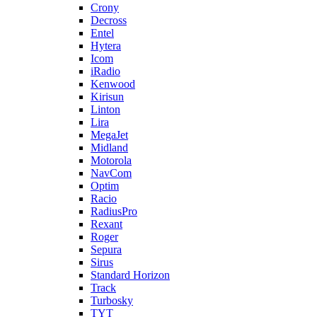
Crony
Decross
Entel
Hytera
Icom
iRadio
Kenwood
Kirisun
Linton
Lira
MegaJet
Midland
Motorola
NavCom
Optim
Racio
RadiusPro
Rexant
Roger
Sepura
Sirus
Standard Horizon
Track
Turbosky
TYT