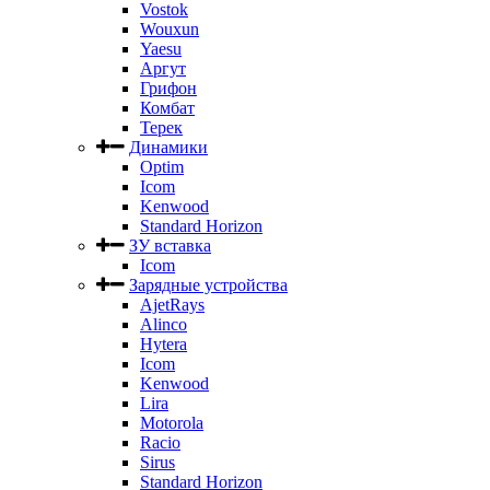
Vostok
Wouxun
Yaesu
Аргут
Грифон
Комбат
Терек
Динамики
Optim
Icom
Kenwood
Standard Horizon
ЗУ вставка
Icom
Зарядные устройства
AjetRays
Alinco
Hytera
Icom
Kenwood
Lira
Motorola
Racio
Sirus
Standard Horizon