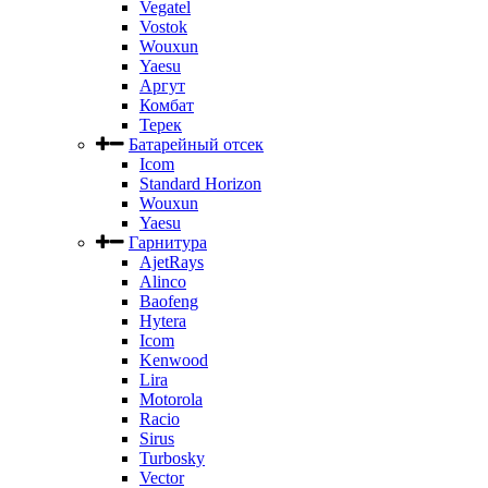
Vegatel
Vostok
Wouxun
Yaesu
Аргут
Комбат
Терек
Батарейный отсек
Icom
Standard Horizon
Wouxun
Yaesu
Гарнитура
AjetRays
Alinco
Baofeng
Hytera
Icom
Kenwood
Lira
Motorola
Racio
Sirus
Turbosky
Vector