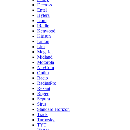
Decross
Entel
Hytera
Icom
iRadio
Kenwood
Kirisun
Linton
Lira
MegaJet
Midland
Motorola
NavCom
Optim
Racio
RadiusPro
Rexant
Roger
Sepura
Sirus
Standard Horizon
Track
Turbosky
TYT