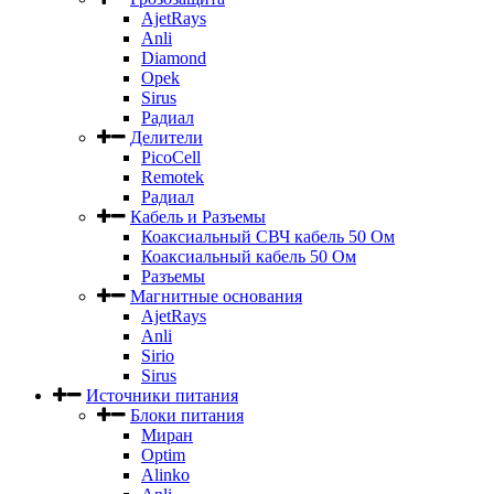
AjetRays
Anli
Diamond
Opek
Sirus
Радиал
Делители
PicoCell
Remotek
Радиал
Кабель и Разъемы
Коаксиальный СВЧ кабель 50 Ом
Коаксиальный кабель 50 Ом
Разъемы
Магнитные основания
AjetRays
Anli
Sirio
Sirus
Источники питания
Блоки питания
Миран
Optim
Alinko