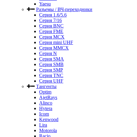
Yaesu
Разъемы / ВЧ-переходники
Серия 1.6/5.6
Серия 7/16
Серия BNC
Серия FME
Серия MCX
Серия mini UHF
Серия MMCX
Серия N
Серия SMA
Серия SMB
Серия SMP
Серия TNC
Серия UHF
Тангенты
Optim
AjetRays
Alinco
Hytera
Icom
Kenwood
Lira
Motorola
Racio