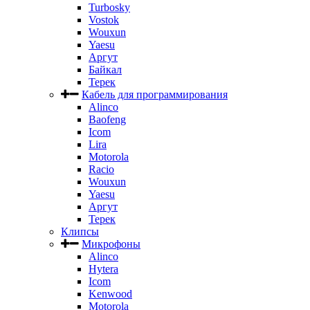
Turbosky
Vostok
Wouxun
Yaesu
Аргут
Байкал
Терек
Кабель для программирования
Alinco
Baofeng
Icom
Lira
Motorola
Racio
Wouxun
Yaesu
Аргут
Терек
Клипсы
Микрофоны
Alinco
Hytera
Icom
Kenwood
Motorola