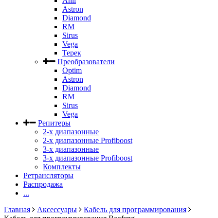
Anli
Astron
Diamond
RM
Sirus
Vega
Терек
Преобразователи
Optim
Astron
Diamond
RM
Sirus
Vega
Репитеры
2-х диапазонные
2-х диапазонные Profiboost
3-х диапазонные
3-х диапазонные Profiboost
Комплекты
Ретрансляторы
Распродажа
...
Главная
Аксессуары
Кабель для программирования