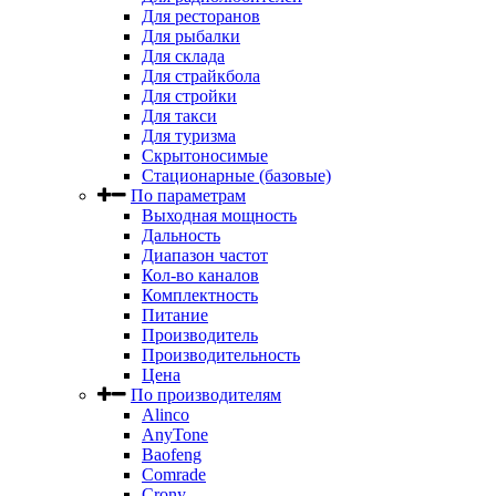
Для ресторанов
Для рыбалки
Для склада
Для страйкбола
Для стройки
Для такси
Для туризма
Скрытоносимые
Стационарные (базовые)
По параметрам
Выходная мощность
Дальность
Диапазон частот
Кол-во каналов
Комплектность
Питание
Производитель
Производительность
Цена
По производителям
Alinco
AnyTone
Baofeng
Comrade
Crony