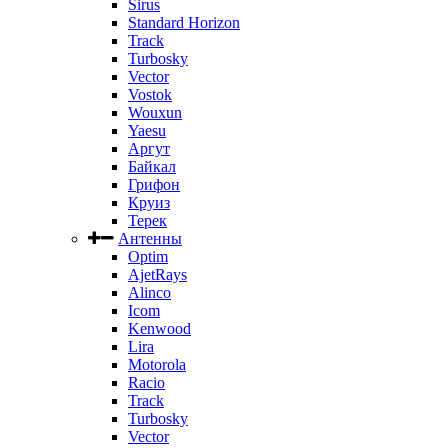
Sirus
Standard Horizon
Track
Turbosky
Vector
Vostok
Wouxun
Yaesu
Аргут
Байкал
Грифон
Круиз
Терек
Антенны
Optim
AjetRays
Alinco
Icom
Kenwood
Lira
Motorola
Racio
Track
Turbosky
Vector