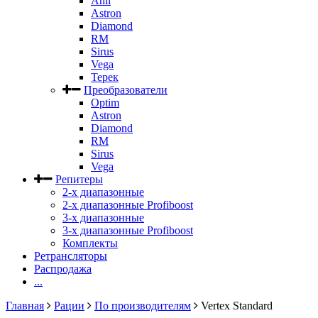
Anli
Astron
Diamond
RM
Sirus
Vega
Терек
Преобразователи
Optim
Astron
Diamond
RM
Sirus
Vega
Репитеры
2-х диапазонные
2-х диапазонные Profiboost
3-х диапазонные
3-х диапазонные Profiboost
Комплекты
Ретрансляторы
Распродажа
...
Главная
Рации
По производителям
Vertex Standard