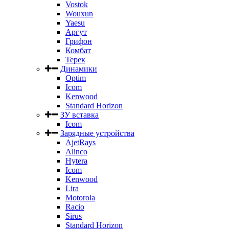
Vostok
Wouxun
Yaesu
Аргут
Грифон
Комбат
Терек
Динамики
Optim
Icom
Kenwood
Standard Horizon
ЗУ вставка
Icom
Зарядные устройства
AjetRays
Alinco
Hytera
Icom
Kenwood
Lira
Motorola
Racio
Sirus
Standard Horizon