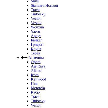
Sirus
Standard Horizon
Track
Turbosky
Vector
Vostok
Wouxun
Yaesu
Аргут
Байкал
Грифон
Круиз
Терек
Антенны
Optim
AjetRays
Alinco
Icom
Kenwood
Lira
Motorola
Racio
Track
Turbosky
Vector