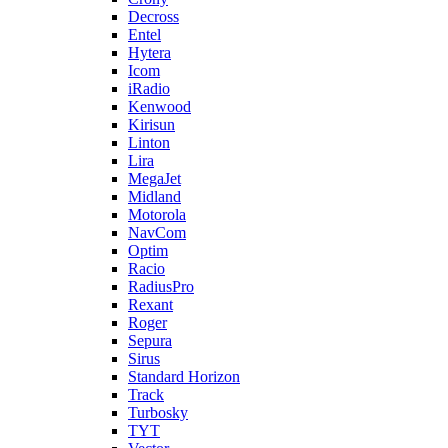
Decross
Entel
Hytera
Icom
iRadio
Kenwood
Kirisun
Linton
Lira
MegaJet
Midland
Motorola
NavCom
Optim
Racio
RadiusPro
Rexant
Roger
Sepura
Sirus
Standard Horizon
Track
Turbosky
TYT