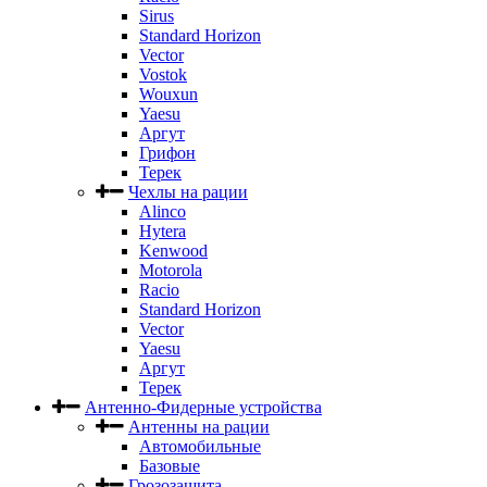
Sirus
Standard Horizon
Vector
Vostok
Wouxun
Yaesu
Аргут
Грифон
Терек
Чехлы на рации
Alinco
Hytera
Kenwood
Motorola
Racio
Standard Horizon
Vector
Yaesu
Аргут
Терек
Антенно-Фидерные устройства
Антенны на рации
Автомобильные
Базовые
Грозозащита