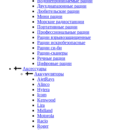
Водонепроницаемые рации
Двухдиапазонные рации
Любительские рации
Мини рации
Морские радиостанции
Портативные рации
Профессиональные рации
Рации взрывозащищенные
Рации искробезопасные
Рации си-би
Рации-сканеры
Речные рации
Цифровые рации
Аксессуары
Аккумуляторы
AjetRays
Alinco
Hytera
Icom
Kenwood
Lira
Midland
Motorola
Racio
Roger