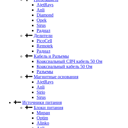
AjetRays
Anli
Diamond
Opek
Sirus
Радиал
Делители
PicoCell
Remotek
Радиал
Кабель и Разъемы
Коаксиальный СВЧ кабель 50 Ом
Коаксиальный кабель 50 Ом
Разъемы
Магнитные основания
AjetRays
Anli
Sirio
Sirus
Источники питания
Блоки питания
Миран
Optim
Alinko