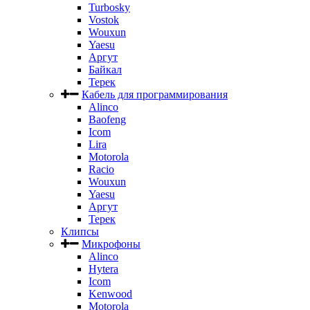
Turbosky
Vostok
Wouxun
Yaesu
Аргут
Байкал
Терек
Кабель для программирования
Alinco
Baofeng
Icom
Lira
Motorola
Racio
Wouxun
Yaesu
Аргут
Терек
Клипсы
Микрофоны
Alinco
Hytera
Icom
Kenwood
Motorola