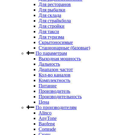
Для ресторанов
Для рыбалки
Для склада
Для страйкбола
Для стройки
Для такси
Для туризма
Скрытоносимые
Стационарные (базовые)
По параметрам
Выходная мощность
Дальность
Диапазон частот
Кол-во каналов
Комплектность
Питание
Производитель
Производительность
Цена
По производителям
Alinco
AnyTone
Baofeng
Comrade
Crony