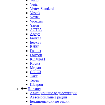
Vector
Vega
Vertex Standard
Vostok
Voxtel
Wouxun
Yaesu
АСТРА
Аргут
Байкал
Беркут
ВЭБР
Гранит
Грифон
КОМБАТ
Круиз
Миран
СОЮЗ
Такт
Терек
Шеврон
По типу
Авиационные радиостанции
Автомобильные рации
Безлицензионные рации