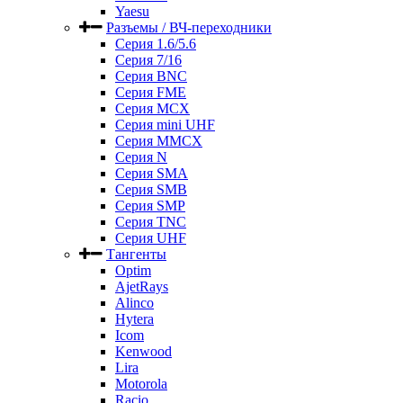
Yaesu
Разъемы / ВЧ-переходники
Серия 1.6/5.6
Серия 7/16
Серия BNC
Серия FME
Серия MCX
Серия mini UHF
Серия MMCX
Серия N
Серия SMA
Серия SMB
Серия SMP
Серия TNC
Серия UHF
Тангенты
Optim
AjetRays
Alinco
Hytera
Icom
Kenwood
Lira
Motorola
Racio