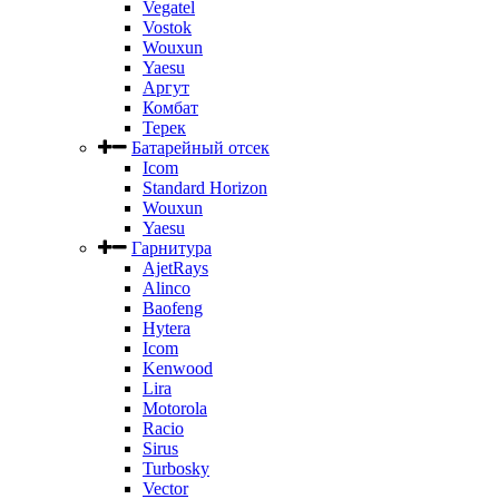
Vegatel
Vostok
Wouxun
Yaesu
Аргут
Комбат
Терек
Батарейный отсек
Icom
Standard Horizon
Wouxun
Yaesu
Гарнитура
AjetRays
Alinco
Baofeng
Hytera
Icom
Kenwood
Lira
Motorola
Racio
Sirus
Turbosky
Vector