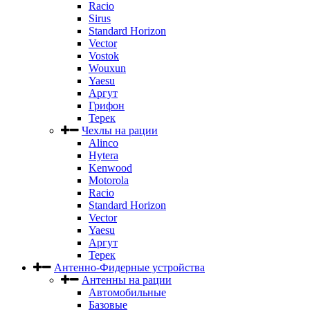
Racio
Sirus
Standard Horizon
Vector
Vostok
Wouxun
Yaesu
Аргут
Грифон
Терек
Чехлы на рации
Alinco
Hytera
Kenwood
Motorola
Racio
Standard Horizon
Vector
Yaesu
Аргут
Терек
Антенно-Фидерные устройства
Антенны на рации
Автомобильные
Базовые