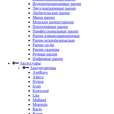
Водонепроницаемые рации
Двухдиапазонные рации
Любительские рации
Мини рации
Морские радиостанции
Портативные рации
Профессиональные рации
Рации взрывозащищенные
Рации искробезопасные
Рации си-би
Рации-сканеры
Речные рации
Цифровые рации
Аксессуары
Аккумуляторы
AjetRays
Alinco
Hytera
Icom
Kenwood
Lira
Midland
Motorola
Racio
Roger