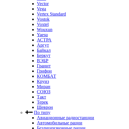
Vector
Vega
Vertex Standard
Vostok
Voxtel
Wouxun
Yaesu
АСТРА
Аргут
Байкал
Беркут
ВЭБР
Гранит
Грифон
КОМБАТ
Круиз
Миран
СОЮЗ
Такт
Терек
Шеврон
По типу
Авиационные радиостанции
Автомобильные рации
Безлицензионные рации