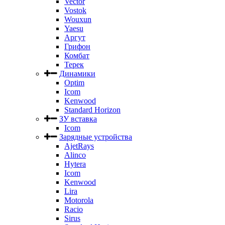
Vector
Vostok
Wouxun
Yaesu
Аргут
Грифон
Комбат
Терек
Динамики
Optim
Icom
Kenwood
Standard Horizon
ЗУ вставка
Icom
Зарядные устройства
AjetRays
Alinco
Hytera
Icom
Kenwood
Lira
Motorola
Racio
Sirus