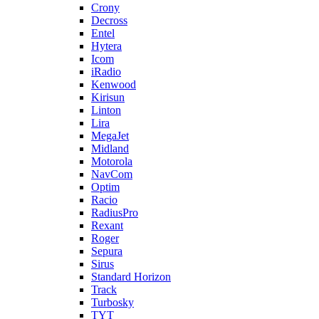
Crony
Decross
Entel
Hytera
Icom
iRadio
Kenwood
Kirisun
Linton
Lira
MegaJet
Midland
Motorola
NavCom
Optim
Racio
RadiusPro
Rexant
Roger
Sepura
Sirus
Standard Horizon
Track
Turbosky
TYT