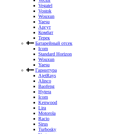
Vector
Vegatel
Vostok
Wouxun
Yaesu
Аргут
Комбат
Терек
Батарейный отсек
Icom
Standard Horizon
Wouxun
Yaesu
Гарнитура
AjetRays
Alinco
Baofeng
Hytera
Icom
Kenwood
Lira
Motorola
Racio
Sirus
Turbosky