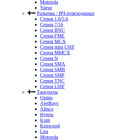
Motorola
Yaesu
Разъемы / ВЧ-переходники
Серия 1.6/5.6
Серия 7/16
Серия BNC
Серия FME
Серия MCX
Серия mini UHF
Серия MMCX
Серия N
Серия SMA
Серия SMB
Серия SMP
Серия TNC
Серия UHF
Тангенты
Optim
AjetRays
Alinco
Hytera
Icom
Kenwood
Lira
Motorola