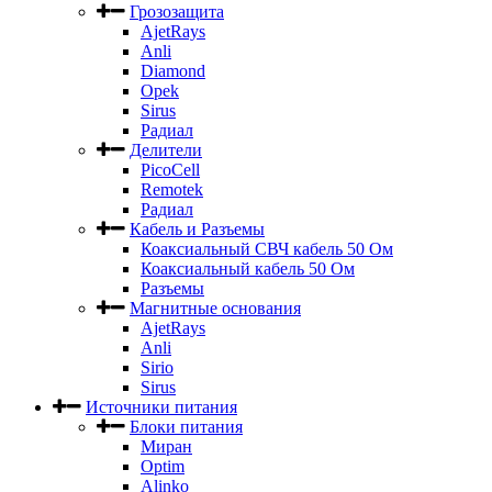
Грозозащита
AjetRays
Anli
Diamond
Opek
Sirus
Радиал
Делители
PicoCell
Remotek
Радиал
Кабель и Разъемы
Коаксиальный СВЧ кабель 50 Ом
Коаксиальный кабель 50 Ом
Разъемы
Магнитные основания
AjetRays
Anli
Sirio
Sirus
Источники питания
Блоки питания
Миран
Optim
Alinko