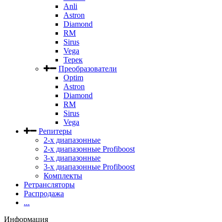
Anli
Astron
Diamond
RM
Sirus
Vega
Терек
Преобразователи
Optim
Astron
Diamond
RM
Sirus
Vega
Репитеры
2-х диапазонные
2-х диапазонные Profiboost
3-х диапазонные
3-х диапазонные Profiboost
Комплекты
Ретрансляторы
Распродажа
...
Информация