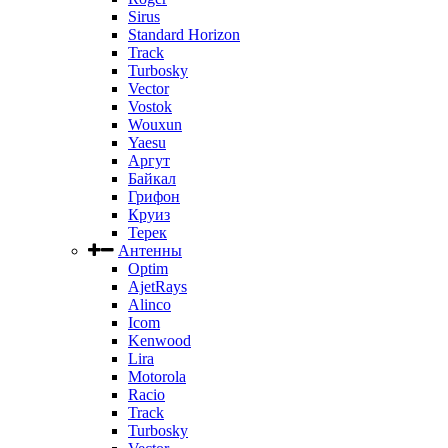
Sirus
Standard Horizon
Track
Turbosky
Vector
Vostok
Wouxun
Yaesu
Аргут
Байкал
Грифон
Круиз
Терек
Антенны
Optim
AjetRays
Alinco
Icom
Kenwood
Lira
Motorola
Racio
Track
Turbosky