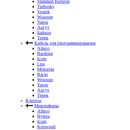
Standard Horizon
Turbosky
Vostok
Wouxun
Yaesu
Аргут
Байкал
Терек
Кабель для программирования
Alinco
Baofeng
Icom
Lira
Motorola
Racio
Wouxun
Yaesu
Аргут
Терек
Клипсы
Микрофоны
Alinco
Hytera
Icom
Kenwood