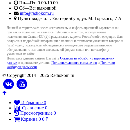
Пн—Пт: 9.00-19.00
Сб—Вс: выходной
info@radiokom.ru
Пункт выдачи: г. Екатеринбург, ул. М. Горького, 7 А
Данный интернет-сайт носит исключительно информационный характер и ни
при каких условиях не является публичной офертой, определяемой
положениями Статьи 437 (2) Гражданского кодекса Российской Федерации. Для
получения подробной информации о наличии и стоимости указанных товаров и
(или) услуг, пожалуйста, обращайтесь к менеджерам отдела клиентского
обслуживания с помощью специальной формы связи или по телефону
указанном на сайте.
Пользуясь данным сайтом Вы даёте
Согласие на обработку персональных
данных
и принимаете условия
Пользовательского соглашения
и
Политики
конфиденциальности
.
© Copyright 2014 - 2026 Radiokom.ru
Избранное
0
Сравнение
0
Просмотренные
0
Корзина
0
0
₽