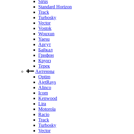
Sirus
Standard Horizon
Track
Turbosky
Vector
Vostok
Wouxun
Yaesu
Аргут
Байкал
Грифон
Круиз
Терек
Антенны
Optim
AjetRays
Alinco
Icom
Kenwood
Lira
Motorola
Racio
Track
Turbosky
Vector