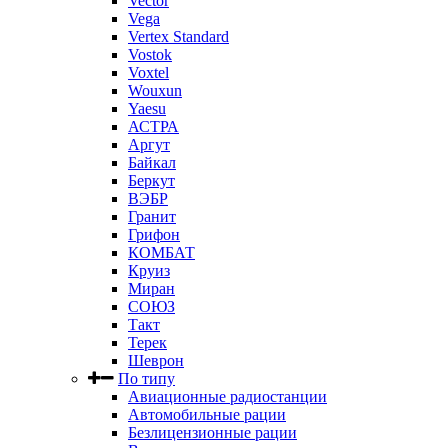
Vector
Vega
Vertex Standard
Vostok
Voxtel
Wouxun
Yaesu
АСТРА
Аргут
Байкал
Беркут
ВЭБР
Гранит
Грифон
КОМБАТ
Круиз
Миран
СОЮЗ
Такт
Терек
Шеврон
По типу
Авиационные радиостанции
Автомобильные рации
Безлицензионные рации