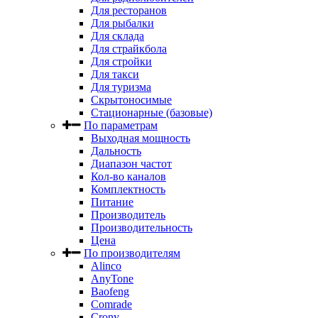
Для ресторанов
Для рыбалки
Для склада
Для страйкбола
Для стройки
Для такси
Для туризма
Скрытоносимые
Стационарные (базовые)
По параметрам
Выходная мощность
Дальность
Диапазон частот
Кол-во каналов
Комплектность
Питание
Производитель
Производительность
Цена
По производителям
Alinco
AnyTone
Baofeng
Comrade
Crony