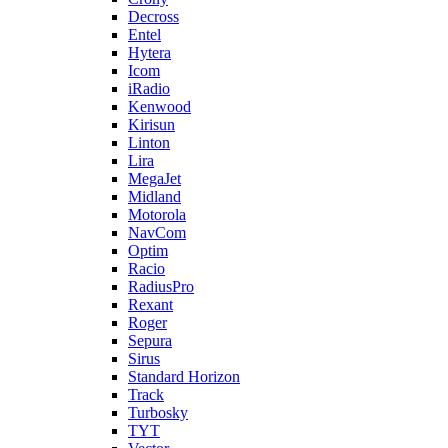
Decross
Entel
Hytera
Icom
iRadio
Kenwood
Kirisun
Linton
Lira
MegaJet
Midland
Motorola
NavCom
Optim
Racio
RadiusPro
Rexant
Roger
Sepura
Sirus
Standard Horizon
Track
Turbosky
TYT