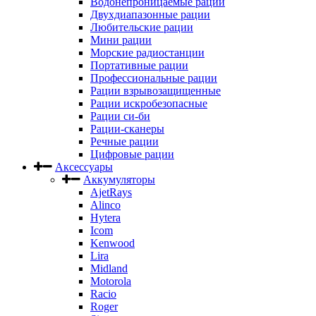
Водонепроницаемые рации
Двухдиапазонные рации
Любительские рации
Мини рации
Морские радиостанции
Портативные рации
Профессиональные рации
Рации взрывозащищенные
Рации искробезопасные
Рации си-би
Рации-сканеры
Речные рации
Цифровые рации
Аксессуары
Аккумуляторы
AjetRays
Alinco
Hytera
Icom
Kenwood
Lira
Midland
Motorola
Racio
Roger