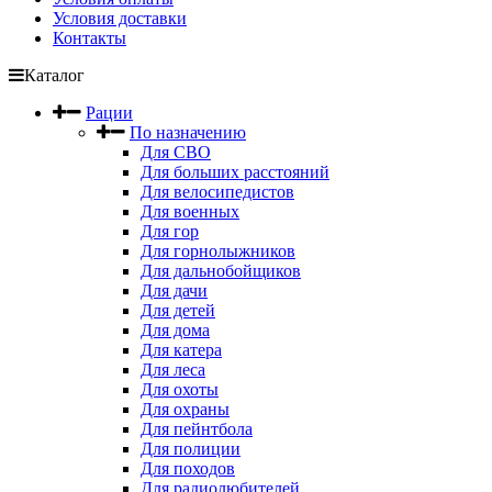
Условия доставки
Контакты
Каталог
Рации
По назначению
Для СВО
Для больших расстояний
Для велосипедистов
Для военных
Для гор
Для горнолыжников
Для дальнобойщиков
Для дачи
Для детей
Для дома
Для катера
Для леса
Для охоты
Для охраны
Для пейнтбола
Для полиции
Для походов
Для радиолюбителей