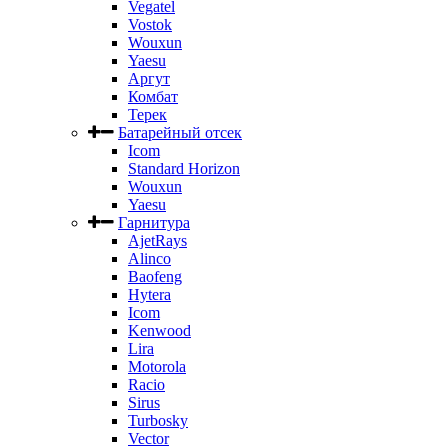
Vegatel
Vostok
Wouxun
Yaesu
Аргут
Комбат
Терек
Батарейный отсек
Icom
Standard Horizon
Wouxun
Yaesu
Гарнитура
AjetRays
Alinco
Baofeng
Hytera
Icom
Kenwood
Lira
Motorola
Racio
Sirus
Turbosky
Vector