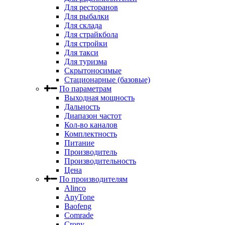
Для ресторанов
Для рыбалки
Для склада
Для страйкбола
Для стройки
Для такси
Для туризма
Скрытоносимые
Стационарные (базовые)
По параметрам
Выходная мощность
Дальность
Диапазон частот
Кол-во каналов
Комплектность
Питание
Производитель
Производительность
Цена
По производителям
Alinco
AnyTone
Baofeng
Comrade
Crony