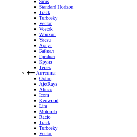
Sirus
Standard Horizon
Track
Turbosky
Vector
Vostok
Wouxun
Yaesu
Аргут
Байкал
Грифон
Круиз
Терек
Антенны
Optim
AjetRays
Alinco
Icom
Kenwood
Lira
Motorola
Racio
Track
Turbosky
Vector