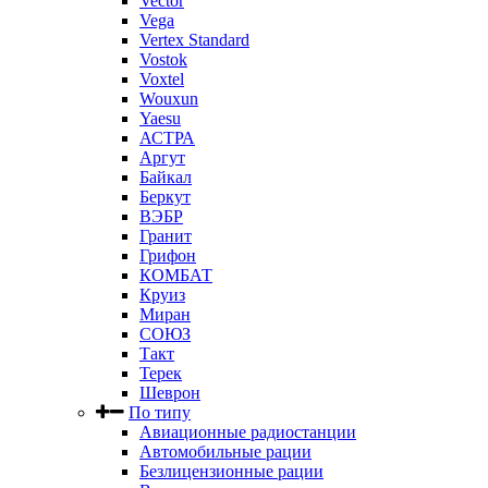
Vector
Vega
Vertex Standard
Vostok
Voxtel
Wouxun
Yaesu
АСТРА
Аргут
Байкал
Беркут
ВЭБР
Гранит
Грифон
КОМБАТ
Круиз
Миран
СОЮЗ
Такт
Терек
Шеврон
По типу
Авиационные радиостанции
Автомобильные рации
Безлицензионные рации