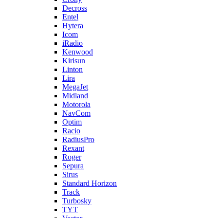
Decross
Entel
Hytera
Icom
iRadio
Kenwood
Kirisun
Linton
Lira
MegaJet
Midland
Motorola
NavCom
Optim
Racio
RadiusPro
Rexant
Roger
Sepura
Sirus
Standard Horizon
Track
Turbosky
TYT