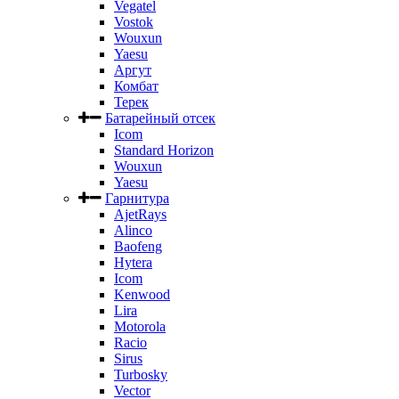
Vegatel
Vostok
Wouxun
Yaesu
Аргут
Комбат
Терек
Батарейный отсек
Icom
Standard Horizon
Wouxun
Yaesu
Гарнитура
AjetRays
Alinco
Baofeng
Hytera
Icom
Kenwood
Lira
Motorola
Racio
Sirus
Turbosky
Vector