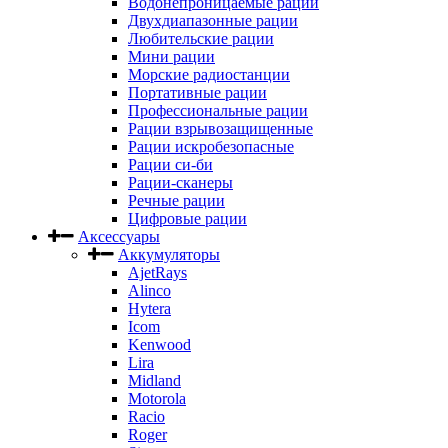
Водонепроницаемые рации
Двухдиапазонные рации
Любительские рации
Мини рации
Морские радиостанции
Портативные рации
Профессиональные рации
Рации взрывозащищенные
Рации искробезопасные
Рации си-би
Рации-сканеры
Речные рации
Цифровые рации
Аксессуары
Аккумуляторы
AjetRays
Alinco
Hytera
Icom
Kenwood
Lira
Midland
Motorola
Racio
Roger