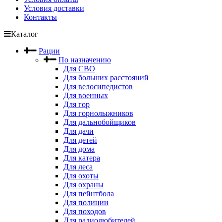
Условия доставки
Контакты
Каталог
Рации
По назначению
Для СВО
Для больших расстояний
Для велосипедистов
Для военных
Для гор
Для горнолыжников
Для дальнобойщиков
Для дачи
Для детей
Для дома
Для катера
Для леса
Для охоты
Для охраны
Для пейнтбола
Для полиции
Для походов
Для радиолюбителей