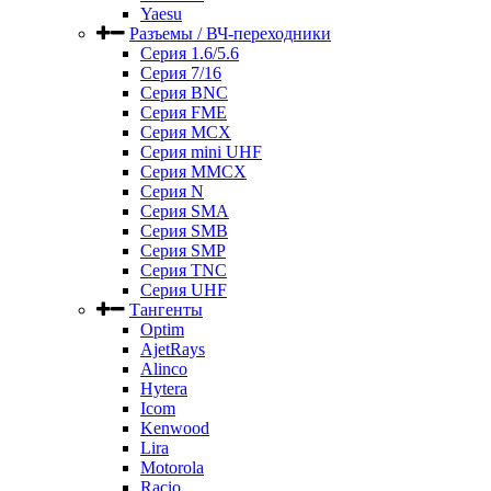
Yaesu
Разъемы / ВЧ-переходники
Серия 1.6/5.6
Серия 7/16
Серия BNC
Серия FME
Серия MCX
Серия mini UHF
Серия MMCX
Серия N
Серия SMA
Серия SMB
Серия SMP
Серия TNC
Серия UHF
Тангенты
Optim
AjetRays
Alinco
Hytera
Icom
Kenwood
Lira
Motorola
Racio