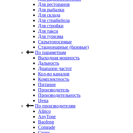
Для ресторанов
Для рыбалки
Для склада
Для страйкбола
Для стройки
Для такси
Для туризма
Скрытоносимые
Стационарные (базовые)
По параметрам
Выходная мощность
Дальность
Диапазон частот
Кол-во каналов
Комплектность
Питание
Производитель
Производительность
Цена
По производителям
Alinco
AnyTone
Baofeng
Comrade
Crony