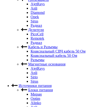
AjetRays
Anli
Diamond
Opek
Sirus
Радиал
Делители
PicoCell
Remotek
Радиал
Кабель и Разъемы
Коаксиальный СВЧ кабель 50 Ом
Коаксиальный кабель 50 Ом
Разъемы
Магнитные основания
AjetRays
Anli
Sirio
Sirus
Источники питания
Блоки питания
Миран
Optim
Alinko