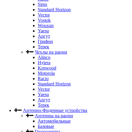
Sirus
Standard Horizon
Vector
Vostok
Wouxun
Yaesu
Аргут
Грифон
Терек
Чехлы на рации
Alinco
Hytera
Kenwood
Motorola
Racio
Standard Horizon
Vector
Yaesu
Аргут
Терек
Антенно-Фидерные устройства
Антенны на рации
Автомобильные
Базовые
Грозозащита