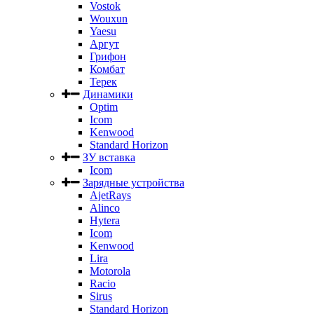
Vostok
Wouxun
Yaesu
Аргут
Грифон
Комбат
Терек
Динамики
Optim
Icom
Kenwood
Standard Horizon
ЗУ вставка
Icom
Зарядные устройства
AjetRays
Alinco
Hytera
Icom
Kenwood
Lira
Motorola
Racio
Sirus
Standard Horizon