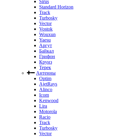
Sirus
Standard Horizon
Track
Turbosky
Vector
Vostok
Wouxun
Yaesu
Аргут
Байкал
Грифон
Круиз
Терек
Антенны
Optim
AjetRays
Alinco
Icom
Kenwood
Lira
Motorola
Racio
Track
Turbosky
Vector