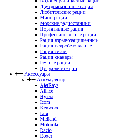
Водонепроницаемые рации
Двухдиапазонные рации
Любительские рации
Мини рации
Морские радиостанции
Портативные рации
Профессиональные рации
Рации взрывозащищенные
Рации искробезопасные
Рации си-би
Рации-сканеры
Речные рации
Цифровые рации
Аксессуары
Аккумуляторы
AjetRays
Alinco
Hytera
Icom
Kenwood
Lira
Midland
Motorola
Racio
Roger