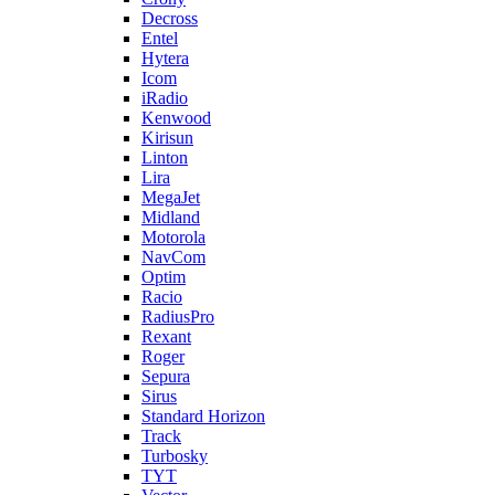
Decross
Entel
Hytera
Icom
iRadio
Kenwood
Kirisun
Linton
Lira
MegaJet
Midland
Motorola
NavCom
Optim
Racio
RadiusPro
Rexant
Roger
Sepura
Sirus
Standard Horizon
Track
Turbosky
TYT