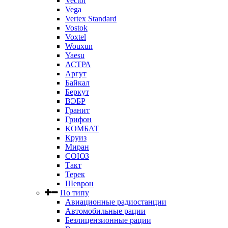
Vector
Vega
Vertex Standard
Vostok
Voxtel
Wouxun
Yaesu
АСТРА
Аргут
Байкал
Беркут
ВЭБР
Гранит
Грифон
КОМБАТ
Круиз
Миран
СОЮЗ
Такт
Терек
Шеврон
По типу
Авиационные радиостанции
Автомобильные рации
Безлицензионные рации