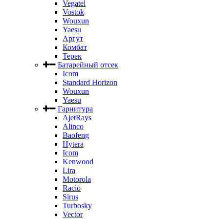
Vegatel
Vostok
Wouxun
Yaesu
Аргут
Комбат
Терек
Батарейный отсек
Icom
Standard Horizon
Wouxun
Yaesu
Гарнитура
AjetRays
Alinco
Baofeng
Hytera
Icom
Kenwood
Lira
Motorola
Racio
Sirus
Turbosky
Vector