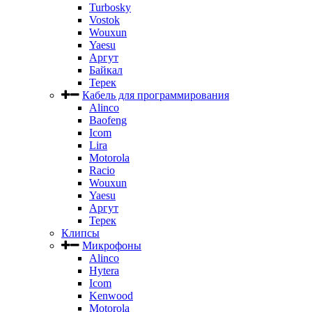
Turbosky
Vostok
Wouxun
Yaesu
Аргут
Байкал
Терек
Кабель для программирования
Alinco
Baofeng
Icom
Lira
Motorola
Racio
Wouxun
Yaesu
Аргут
Терек
Клипсы
Микрофоны
Alinco
Hytera
Icom
Kenwood
Motorola