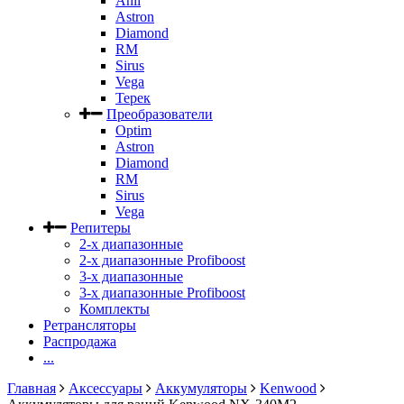
Anli
Astron
Diamond
RM
Sirus
Vega
Терек
Преобразователи
Optim
Astron
Diamond
RM
Sirus
Vega
Репитеры
2-х диапазонные
2-х диапазонные Profiboost
3-х диапазонные
3-х диапазонные Profiboost
Комплекты
Ретрансляторы
Распродажа
...
Главная
Аксессуары
Аккумуляторы
Kenwood