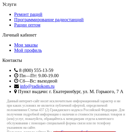
Услуги
Ремонт раций
Программирование радиостанций
Рации оптом
Личный кабинет
Мои заказы
Мой профиль
Контакты
8 (800) 555-13-59
Пн—Пт: 9.00-19.00
Сб—Вс: выходной
info@radiokom.ru
Пункт выдачи: г. Екатеринбург, ул. М. Горького, 7 А
Данный интернет-сайт носит исключительно информационный характер и ни
при каких условиях не является публичной офертой, определяемой
положениями Статьи 437 (2) Гражданского кодекса Российской Федерации. Для
получения подробной информации о наличии и стоимости указанных товаров и
(или) услуг, пожалуйста, обращайтесь к менеджерам отдела клиентского
обслуживания с помощью специальной формы связи или по телефону
указанном на сайте.